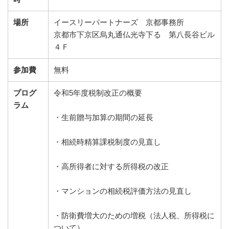
場所
イースリーパートナーズ 京都事務所
京都市下京区烏丸通仏光寺下る 第八長谷ビル
４Ｆ
参加費
無料
プログ
令和5年度税制改正の概要
ラム
・生前贈与加算の期間の延長
・相続時精算課税制度の見直し
・高所得者に対する所得税の改正
・マンションの相続税評価方法の見直し
・防衛費増大のための増税（法人税、所得税に
ついて）