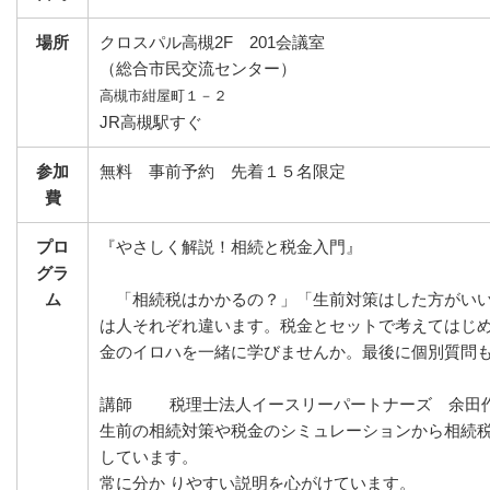
場所
クロスパル高槻2F 201会議室
（総合市民交流センター）
高槻市紺屋町１－２
JR高槻駅すぐ
参加
無料 事前予約 先着１５名限定
費
プロ
『やさしく解説！相続と税金入門』
グラ
ム
「相続税はかかるの？」「生前対策はした方がいい
は人それぞれ違います。税金とセットで考えてはじ
金のイロハを一緒に学びませんか。最後に個別質問
講師 税理士法人イースリーパートナーズ 余田
生前の相続対策や税金のシミュレーションから相続
しています。
常に分か りやすい説明を心がけています。