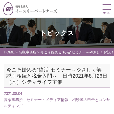
MENU
トピックス
HOME
>
高槻事務所
>
今こそ始める”終活“セミナー～やさしく解説！
今こそ始める”終活“セミナー～やさしく解
説！相続と税金入門～ 日時2021年8月26日
（木）シティライフ主催
2021.08.04
高槻事務所
セミナー・メディア情報
相続等の申告とコンサ
ルティング