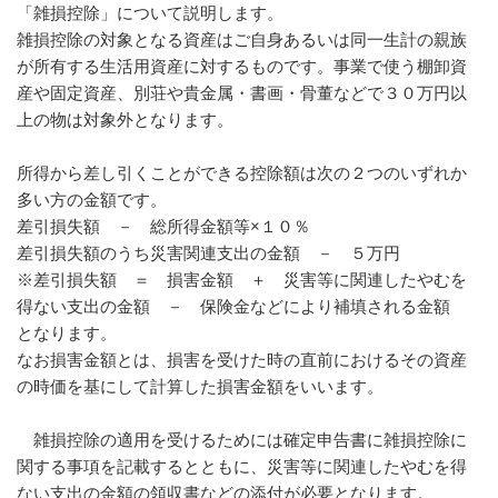
「雑損控除」について説明します。
雑損控除の対象となる資産はご自身あるいは同一生計の親族
が所有する生活用資産に対するものです。事業で使う棚卸資
産や固定資産、別荘や貴金属・書画・骨董などで３０万円以
上の物は対象外となります。
所得から差し引くことができる控除額は次の２つのいずれか
多い方の金額です。
差引損失額 － 総所得金額等×１０％
差引損失額のうち災害関連支出の金額 － ５万円
※差引損失額 ＝ 損害金額 ＋ 災害等に関連したやむを
得ない支出の金額 － 保険金などにより補填される金額
となります。
なお損害金額とは、損害を受けた時の直前におけるその資産
の時価を基にして計算した損害金額をいいます。
雑損控除の適用を受けるためには確定申告書に雑損控除に
関する事項を記載するとともに、災害等に関連したやむを得
ない支出の金額の領収書などの添付が必要となります。