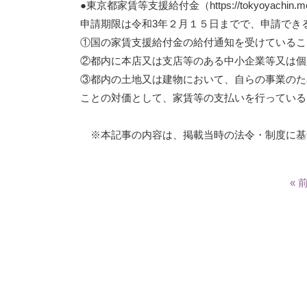
●東京都家賃等支援給付金（
https://tokyoyachin.me
申請期限は令和3年２月１５日までで、申請でき
①国の家賃支援給付金の給付通知を受けているこ
②都内に本店又は支店等のある中小企業等又は個
③都内の土地又は建物において、自らの事業のた
ことの対価として、家賃等の支払いを行っている
※本記事の内容は、掲載当時の法令・制度に基
« 