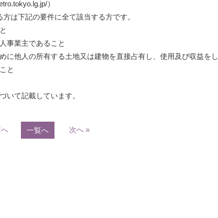
tro.tokyo.lg.jp/
）
る方は下記の要件に全て該当する方です。
と
人事業主であること
めに他人の所有する土地又は建物を直接占有し、使用及び収益を
こと
づいて記載しています。
前へ
次へ »
一覧へ