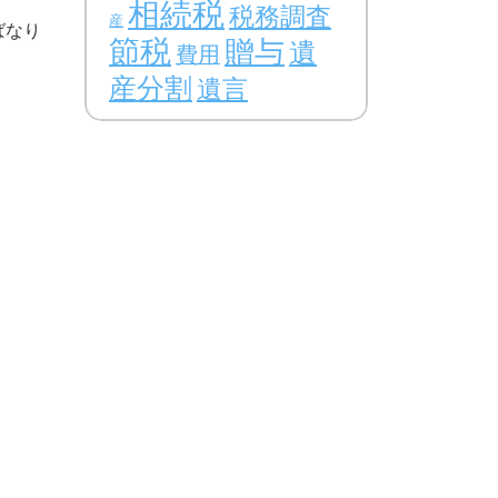
相続税
税務調査
産
ばなり
節税
贈与
遺
費用
産分割
遺言
）