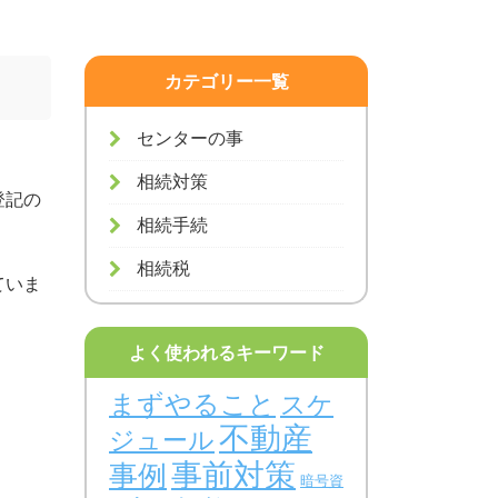
カテゴリー一覧
センターの事
相続対策
登記の
相続手続
相続税
ていま
よく使われるキーワード
まずやること
スケ
不動産
ジュール
事前対策
事例
暗号資