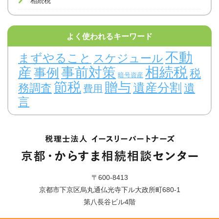
相続税
よく使われるキーワード
不動
まずやること
スケジュール
相続税
事前対策
産
事例
税
暗号資産
節税
贈与
遺産分割
務調査
遺
費用
言
〒600-8413
京都市下京区烏丸通仏光寺下ル大政所町680-1
第八長谷ビル4階