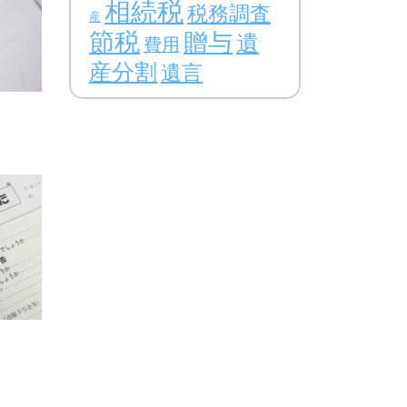
相続税
税務調査
産
節税
贈与
遺
費用
産分割
遺言